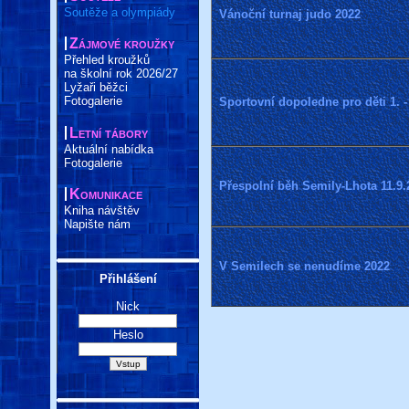
Soutěže a olympiády
Vánoční turnaj judo 2022
Zájmové kroužky
Přehled kroužků
na školní rok 2026/27
Lyžaři běžci
Fotogalerie
Sportovní dopoledne pro děti 1. - 
Letní tábory
Aktuální nabídka
Fotogalerie
Přespolní běh Semily-Lhota 11.9.
Komunikace
Kniha návštěv
Napište nám
V Semilech se nenudíme 2022
Přihlášení
Nick
Heslo