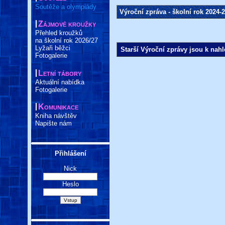
Soutěže a olympiády
Výroční zpráva - školní rok 2024-
Zájmové kroužky
Přehled kroužků
na školní rok 2026/27
Lyžaři běžci
Starší Výroční zprávy jsou k na
Fotogalerie
Letní tábory
Aktuální nabídka
Fotogalerie
Komunikace
Kniha návštěv
Napište nám
Přihlášení
Nick
Heslo