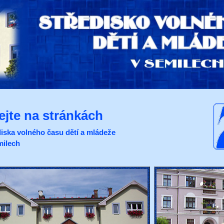
tejte na stránkách
diska volného času dětí a mládeže
milech