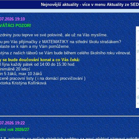
Nejnovější aktuality - více v menu Aktuality ze S
07.2026 19:10
VÁŤÁCI POZOR!
zdniny jsou teprve ve své polovině, ale už na Vás myslíme.
u pro Vás přijímačky z MATEMATIKY na střední školu strašákem?
hlaste se k nám a my Vám pomůžeme.
stýna z našich táborů se Vám bude během celého školního roku věnovat.
 se bude doučování konat a co Vás čeká:
d října každý pátek od 14:00 do 15:30 hod.
inimálně 20 lekcí
in 5 žáků, max 10 žáků
 ceně pracovní listy ( i na domácí procvičování )
ektorka Kristýna Kořínková
07.2026 19:22
lní rok 2026/27
1.8. naleznete na našich stránkách seddma.cz nový přehled zájmové nabídk