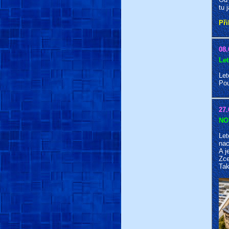
tu 
Při
08.
Let
Let
Pou
27.
NO
Let
nac
A j
Zc
Tak