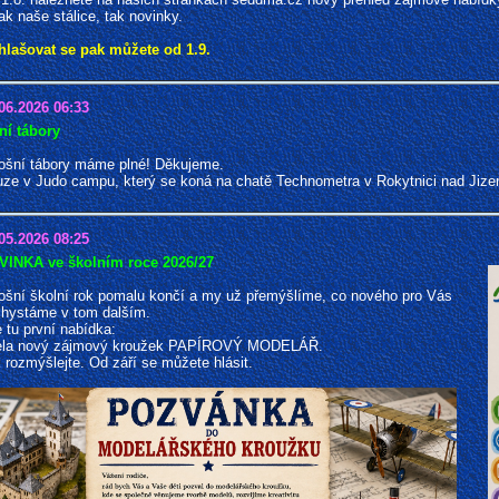
jak naše stálice, tak novinky.
hlašovat se pak můžete od 1.9.
06.2026 06:33
ní tábory
ošní tábory máme plné! Děkujeme.
ze v Judo campu, který se koná na chatě Technometra v Rokytnici nad Jizer
05.2026 08:25
VINKA ve školním roce 2026/27
ošní školní rok pomalu končí a my už přemýšlíme, co nového pro Vás
hystáme v tom dalším.
e tu první nabídka:
ela nový zájmový kroužek PAPÍROVÝ MODELÁŘ.
 rozmýšlejte. Od září se můžete hlásit.