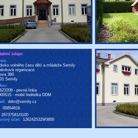
aktní údaje:
esa:
disko volného času dětí a mládeže Semily
pěvková organizace
ova 380
01 Semily
fon:
623208 - pevná linka
00515 - mobil ředitelka DDM
il:
ddm@semily.cz
:
00854816
28737581/0100
orový účet:
1262425329/0800