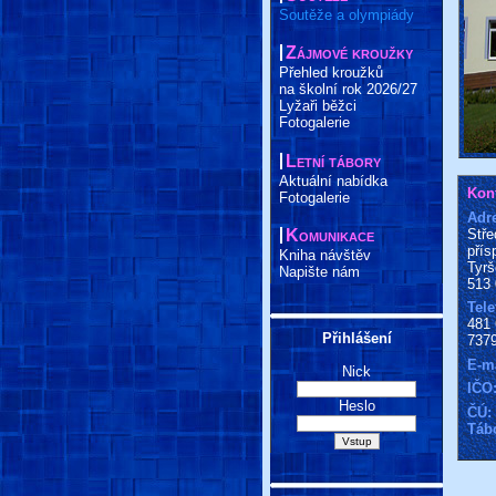
Soutěže a olympiády
Zájmové kroužky
Přehled kroužků
na školní rok 2026/27
Lyžaři běžci
Fotogalerie
Letní tábory
Aktuální nabídka
Kont
Fotogalerie
Adr
Stře
Komunikace
přís
Kniha návštěv
Tyrš
Napište nám
513 
Tele
481 
Přihlášení
7379
E-ma
Nick
IČO
Heslo
ČÚ:
Táb