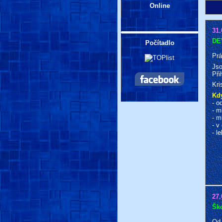
Online
31.
DE
Počítadlo
Prá
Jso
Při
Kri
Kdy
- o
- m
- m
- v
- l
27.
Ško
Od 