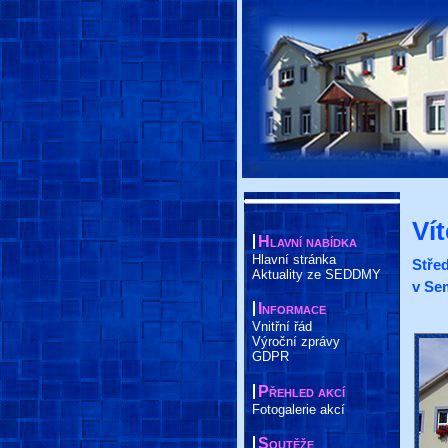
Ví
Hlavní nabídka
Hlavní stránka
Stře
Aktuality ze SEDDMY
v Se
Informace
Vnitřní řád
Výroční zprávy
GDPR
Přehled akcí
Fotogalerie akcí
Soutěže