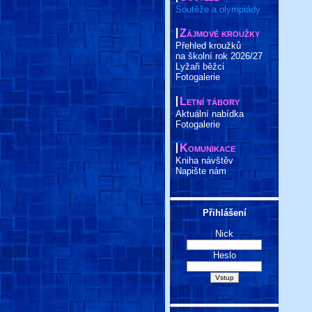
Soutěže a olympiády
Zájmové kroužky
Přehled kroužků
na školní rok 2026/27
Lyžaři běžci
Fotogalerie
Letní tábory
Aktuální nabídka
Fotogalerie
Komunikace
Kniha návštěv
Napište nám
Přihlášení
Nick
Heslo