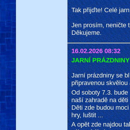
Tak přijďte! Celé jar
Jen prosím, neničte 
Děkujeme.
16.02.2026 08:32
JARNÍ PRÁZDNINY
Jarní prázdniny se b
připravenou skvělou 
Od soboty 7.3. bude 
naší zahradě na děti
Děti zde budou moci 
hry, luštit ...
A opět zde najdou ta