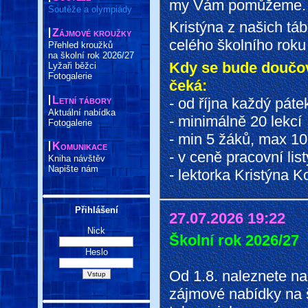
my Vám pomůžeme.
Soutěže a olympiády
Kristýna z našich t
Zájmové kroužky
celého školního roku
Přehled kroužků
na školní rok 2026/27
Kdy se bude doučov
Lyžaři běžci
Fotogalerie
čeká:
Letní tábory
- od října každý pát
Aktuální nabídka
- minimálně 20 lekcí
Fotogalerie
- min 5 žáků, max 1
Komunikace
- v ceně pracovní lis
Kniha návštěv
Napište nám
- lektorka Kristýna K
Přihlášení
27.07.2026 19:22
Nick
Školní rok 2026/27
Heslo
Od 1.8. naleznete n
zájmové nabídky na š