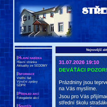
Nejnovější akt
Hlavní nabídka
31.07.2026 19:10
Hlavní stránka
Aktuality ze SEDDMY
DEVÁŤÁCI POZOR
Informace
Vnitřní řád
Prázdniny jsou teprv
Výroční zprávy
GDPR
na Vás myslíme.
Přehled akcí
Jsou pro Vás přijí
Fotogalerie akcí
střední školu strašá
Soutěže