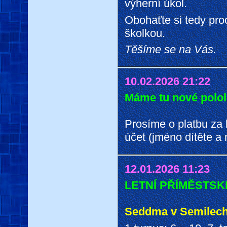
výherní úkol.
Obohaťte si tedy proc
školkou.
Těšíme se na Vás.
10.02.2026 21:22
Máme tu nové polole
Prosíme o platbu za 
účet (jméno dítěte a
12.01.2026 11:23
LETNÍ PŘÍMĚSTSK
Seddma v Semilec