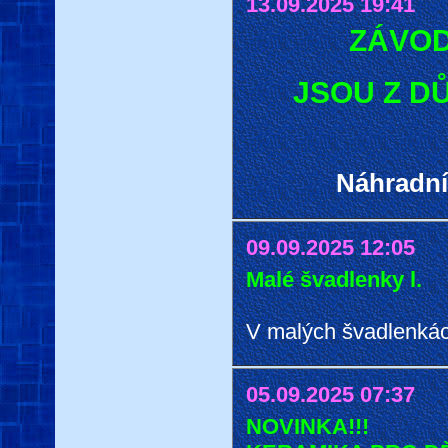
13.09.2025 19:41
ZÁVOD
JSOU Z 
Náhradní
09.09.2025 12:05
Malé švadlenky l.
V malých švadlenkách 
05.09.2025 07:37
NOVINKA!!!