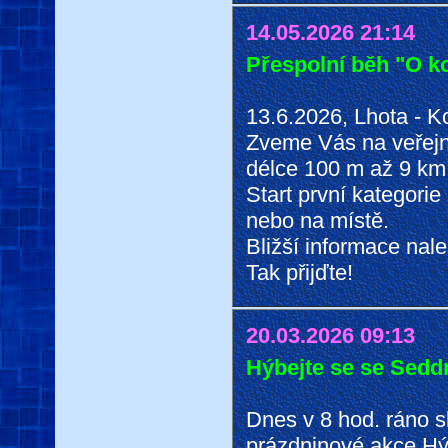
14.05.2026 21:14
Přespolní běh "O 
13.6.2026, Lhota - 
Zveme Vás na veřejn
délce 100 m až 9 km
Start první kategori
nebo na místě.
Bližší informace nale
Tak přijďte!
20.03.2026 09:13
Hýbejte se se Se
Dnes v 8 hod. ráno s
prázdninové akce Hý