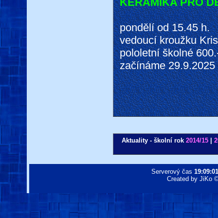
KERAMIKA PRO DĚ
pondělí od 15.45 h.
vedoucí kroužku Kris
pololetní školné 600.
začínáme 29.9.2025
Aktuality - školní rok
2014/15
|
2
Serverový čas
19:09:0
Created by JiKo © 