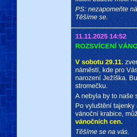
PS: nezapomeňte nám
Těšíme se.
11.11.2025 14:52
ROZSVÍCENÍ VÁN
V sobotu 29.11.
zve
náměstí, kde pro Vás
narození Ježíška. Bu
stromečku.
A nebyla by to naše s
Po vyluštění tajenky
vánoční krabice, mů
vánočních cen.
Těšíme se na vás.