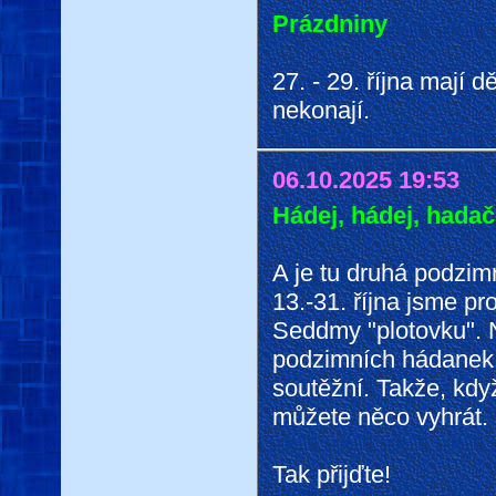
Prázdniny
27. - 29. října mají
nekonají.
06.10.2025 19:53
Hádej, hádej, hadač
A je tu druhá podzi
13.-31. října jsme pr
Seddmy "plotovku". N
podzimních hádanek.
soutěžní. Takže, kd
můžete něco vyhrát.
Tak přijďte!