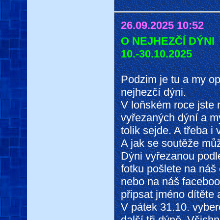
26.09.2025 10:52
O NEJHEZČÍ DÝNI
10.-30.10.2025
Podzim je tu a my o
nejhezčí dýni.
V loňském roce jste 
vyřezaných dýní a my 
tolik sejde. A třeba i 
A jak se soutěže můž
Dýni vyřezanou podle 
fotku pošlete na ná
nebo na náš facebo
připsat jméno dítěte 
V pátek 31.10. vyber
další tři dýně. Všich