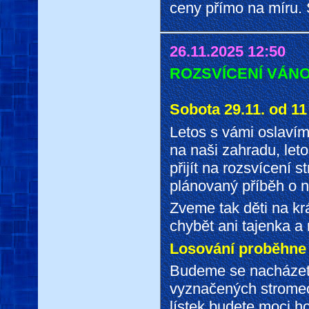
ceny přímo na míru. S
26.11.2025 12:50
ROZSVÍCENÍ VÁN
Sobota 29.11. od 11
Letos s vámi oslaví
na naši zahradu, let
přijít na rozsvícení 
plánovaný příběh o 
Zveme tak děti na kr
chybět ani tajenka a
Losování proběhne 
Budeme se nacházet 
vyznačených stromec
lístek budete moci ho