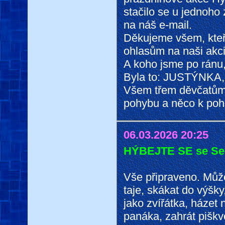
stačilo se u jednoho z
na náš e-mail.
Děkujeme všem, kteř
ohlasům na naši akci
A koho jsme po ránu,
Byla to: JUSTÝNKA
Všem třem děvčatům
pohybu a něco k po
06.03.2026 20:25
HÝBEJTE SE se S
Vše připraveno. Můž
taje, skákat do výšky
jako zvířátka, házet 
panáka, zahrát piškv