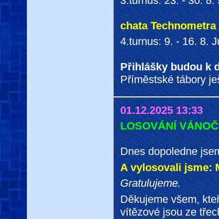
3.turnus: 23. - 30. 8.
chata Technometra 
4.turnus: 9. - 16. 8.
Přihlášky budou k d
Příměstské tábory je
01.12.2025 13:33
LOSOVÁNÍ VÁNOČ
Dnes dopoledne jsem l
A vylosovali jsm
Gratulujeme.
Děkujeme všem, kteří 
vítězové jsou ze třec