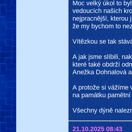
Moc velký úkol to byl
vedoucích našich krou
nejpracnější, kterou j
že my bychom to nezv
Vítězkou se tak stá
A jak jsme slíbili, n
které také obdrží od
Anežka Dohnalová a 
A protože si vážíme v
na památku pamětní l
Všechny dýně nalez
21.10.2025 08:43