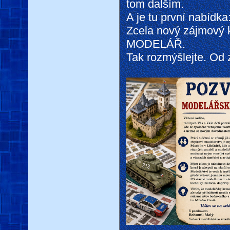
tom dalším.
A je tu první nabídka
Zcela nový zájmový
MODELÁŘ.
Tak rozmýšlejte. Od z