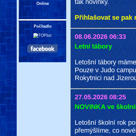
tak novinky.
Online
Přihlašovat se pak 
Počítadlo
08.06.2026 06:33
Letní tábory
Letošní tábory máme
Pouze v Judo campu,
Rokytnici nad Jizero
27.05.2026 08:25
NOVINKA ve školní
Letošní školní rok p
přemýšlíme, co nové